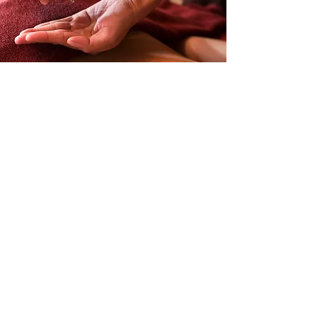
Massage bien-être
Réserver maintenant
10 Av. de Saint-Rambert, 42160 Bonson, France
04.77.55.19.72
Origin'elle